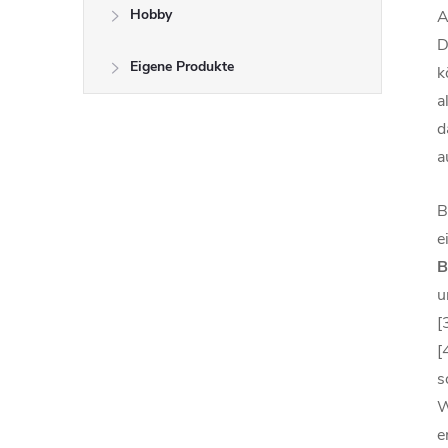
Hobby
A
D
Eigene Produkte
k
a
d
a
B
e
B
u
[
[
s
W
e