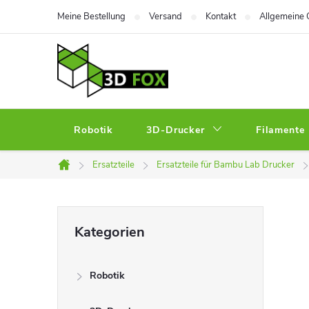
Zum
Meine Bestellung
Versand
Kontakt
Allgemeine 
Inhalt
springen
Robotik
3D-Drucker
Filamente
Ersatzteile
Ersatzteile für Bambu Lab Drucker
Startseite
S
Kategorien
Kategorien
überspringen
e
Robotik
i