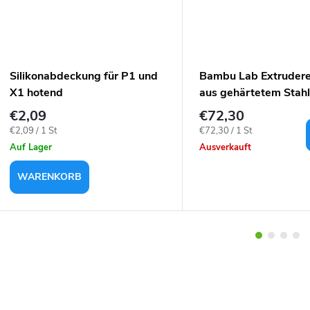
Silikonabdeckung für P1 und
Bambu Lab Extrudere
X1 hotend
aus gehärtetem Stahl 
X1
€2,09
€72,30
Verkaufspreis:
Verkaufspreis:
€2,09 / 1 St
€72,30 / 1 St
Auf Lager
Ausverkauft
WARENKORB