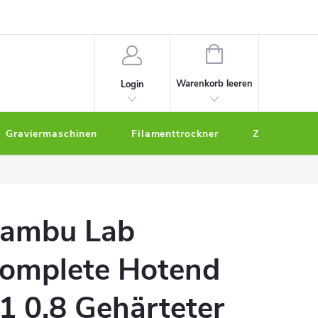
um
WARENKORB
Warenkorb leeren
Login
Graviermaschinen
Filamenttrockner
Zubehör
ambu Lab
omplete Hotend
1 0,8 Gehärteter