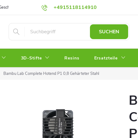
+4915118114910
Geschäftsbedingungen
Schutz personenbezogener Daten
Impress
shop@3dfoxshop.de
SUCHEN
3D-Stifte
Resins
Ersatzteile
Bambu Lab Complete Hotend P1 0,8 Gehärteter Stahl
B
C
P