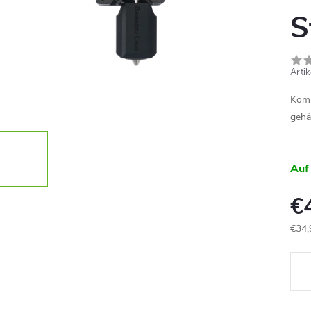
S
Arti
Komp
gehä
Auf
€
€34,
Verk