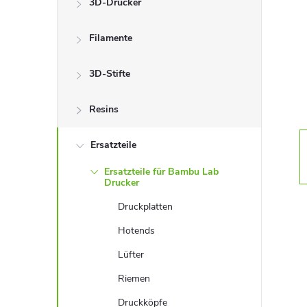
3D-Drucker
t
Filamente
e
n
3D-Stifte
l
Resins
e
Ersatzteile
Ersatzteile für Bambu Lab
i
Drucker
Druckplatten
s
Hotends
t
Lüfter
Riemen
e
Druckköpfe