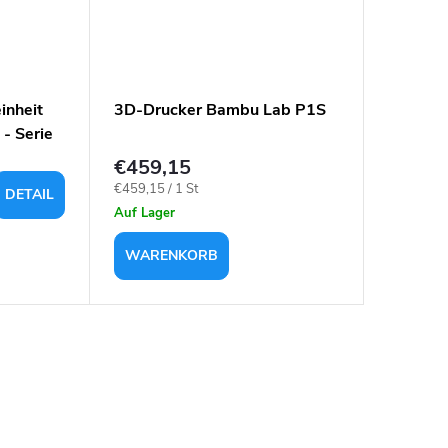
inheit
3D-Drucker Bambu Lab P1S
Bambu 
- Serie
Drucker
€459,15
€650,
Verkaufspreis:
Verkaufspr
€459,15 / 1 St
€650,64 / 
DETAIL
Auf Lager
Ausverka
WARENKORB