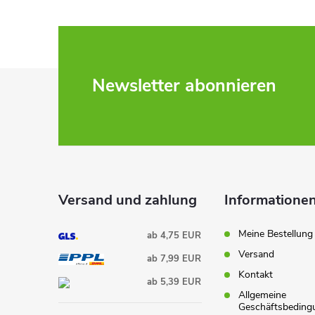
F
Newsletter abonnieren
u
ß
z
Versand und zahlung
Informationen
e
Meine Bestellung
ab 4,75 EUR
i
Versand
ab 7,99 EUR
Kontakt
ab 5,39 EUR
l
Allgemeine
Geschäftsbeding