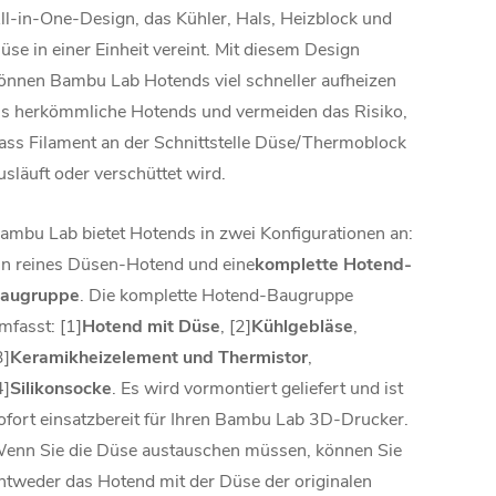
ll-in-One-Design, das Kühler, Hals, Heizblock und
üse in einer Einheit vereint. Mit diesem Design
önnen Bambu Lab Hotends viel schneller aufheizen
ls herkömmliche Hotends und vermeiden das Risiko,
ass Filament an der Schnittstelle Düse/Thermoblock
usläuft oder verschüttet wird.
ambu Lab bietet Hotends in zwei Konfigurationen an:
in reines Düsen-Hotend und eine
komplette Hotend-
augruppe
. Die komplette Hotend-Baugruppe
mfasst: [1]
Hotend mit Düse
, [2]
Kühlgebläse
,
3]
Keramikheizelement und Thermistor
,
4]
Silikonsocke
. Es wird vormontiert geliefert und ist
ofort einsatzbereit für Ihren Bambu Lab 3D-Drucker.
enn Sie die Düse austauschen müssen, können Sie
ntweder das Hotend mit der Düse der originalen