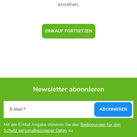
ansehen.
EINKAUF FORTSETZEN
Newsletter abonnieren
F
E-Mail
ABONNIEREN
u
Mit der E-Mail Angabe stimmen Sie den
Bedingungen für den
ß
Schutz personalbezogener Daten
zu