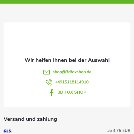
z
e
i
l
e
shop
@
3dfoxshop.de
+4915118114910
3D FOX SHOP
Versand und zahlung
ab 4,75 EUR