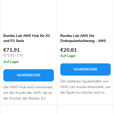
Bambu Lab AMS Hub für X1
Bambu Lab AMS lite
und P1 Serie
Drehspulenhalterung - AMS
lite / Gelb
€71,91
€20,81
Verkaufspreis:
€71,91 / 1 St
Auf Lager
Auf Lager
WARENKORB
WARENKORB
Der drehbare Spulenhalter von
AMS Lite wurde entwickelt, um
Der AMS-Hub wird verwendet,
die Spule zu stützen und zu
um die Anzahl der AMS, die an
halten, wenn sie am AMS Lite
die Drucker der Bambu X1-
befestigt ist. Jeder Spulenhalter
Serie angeschlossen sind, von
hat 3 Griffe, die die...
1 (4 Kanäle) auf maximal 4 (16