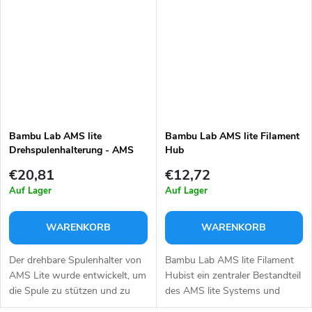
Kanäle) zu erweitern, um die...
Bambu Lab AMS lite
Bambu Lab AMS lite Filament
Drehspulenhalterung - AMS
Hub
lite / Grün
€20,81
€12,72
Auf Lager
Auf Lager
WARENKORB
WARENKORB
Der drehbare Spulenhalter von
Bambu Lab AMS lite Filament
AMS Lite wurde entwickelt, um
Hubist ein zentraler Bestandteil
die Spule zu stützen und zu
des AMS lite Systems und
halten, wenn sie am AMS Lite
spielt eine Schlüsselrolle im