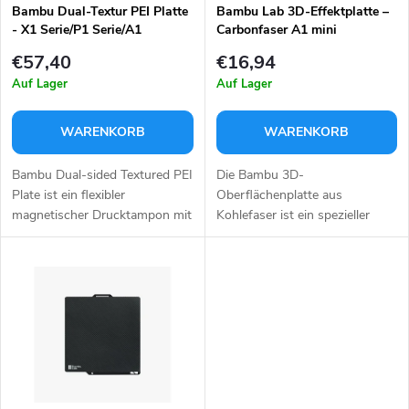
e
t
Bambu Dual-Textur PEI Platte
Bambu Lab 3D-Effektplatte –
- X1 Serie/P1 Serie/A1
Carbonfaser A1 mini
d
s
€57,40
€16,94
e
Auf Lager
Auf Lager
o
r
WARENKORB
WARENKORB
r
P
Bambu Dual-sided Textured PEI
Die Bambu 3D-
t
Plate ist ein flexibler
Oberflächenplatte aus
magnetischer Drucktampon mit
Kohlefaser ist ein spezieller
r
einer doppelseitigen PEI-
Aufsatz für denden 3D-Drucker
i
Beschichtung. Während des
Bambu Lab A1 mini.Sie verleiht
o
Drucks bietet der Tampon eine
der Oberfläche von 3D-
e
hervorragende...
Drucken interessante...
d
r
u
u