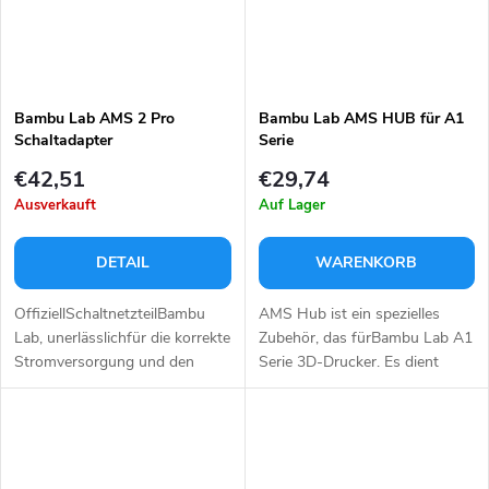
Bambu Lab AMS 2 Pro
Bambu Lab AMS HUB für A1
Schaltadapter
Serie
€42,51
€29,74
Ausverkauft
Auf Lager
DETAIL
WARENKORB
OffiziellSchaltnetzteilBambu
AMS Hub ist ein spezielles
Lab, unerlässlichfür die korrekte
Zubehör, das fürBambu Lab A1
Stromversorgung und den
Serie 3D-Drucker. Es dient
gleichzeitigen Betrieb mehrerer
alszentrale
AMS 2 Pro Geräte.
Kommunikationsstellezwischen
Gewährleistet eine stabile...
dem Drucker und den
automatischen...