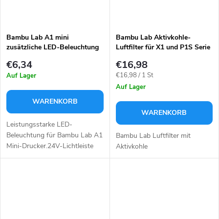
Bambu Lab A1 mini
Bambu Lab Aktivkohle-
zusätzliche LED-Beleuchtung
Luftfilter für X1 und P1S Serie
€6,34
€16,98
Verkaufspreis:
€16,98 / 1 St
Auf Lager
Auf Lager
WARENKORB
WARENKORB
Leistungsstarke LED-
Beleuchtung für Bambu Lab A1
Bambu Lab Luftfilter mit
Mini-Drucker.24V-Lichtleiste
Aktivkohle
mit hohem CRI Ra95 sorgt für
eine gleichmäßige und helle
Ausleuchtung des
Druckbereichs. Das ideale...