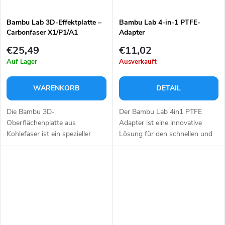
k
n
t
Bambu Lab 3D-Effektplatte –
Bambu Lab 4-in-1 PTFE-
Carbonfaser X1/P1/A1
Adapter
g
e
€25,49
€11,02
Auf Lager
Ausverkauft
WARENKORB
DETAIL
Die Bambu 3D-
Der Bambu Lab 4in1 PTFE
Oberflächenplatte aus
Adapter ist eine innovative
Kohlefaser ist ein spezieller
Lösung für den schnellen und
Aufsatz für3D-Drucker Bambu
einfachen Wechsel zwischen
Lab A1/X1/P1.Sie verleiht der
verschiedenen Filamenten beim
Oberfläche von 3D-Drucken
3D-Druck. Mit diesem Adapter
eine interessante...
können Sie...