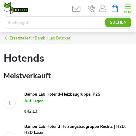
Zum
WARENK
Inhalt
springen
SUCHEN
Ersatzteile für Bambu Lab Drucker
Hotends
Meistverkauft
Bambu Lab Hotend-Heizbaugruppe, P2S
Auf Lager
€42,13
Bambu Lab Hotend Heizungsbaugruppe Rechts | H2D,
H2D Laser