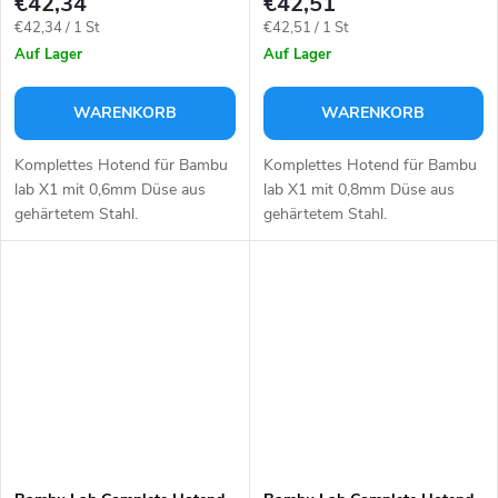
€42,34
€42,51
Verkaufspreis:
Verkaufspreis:
€42,34 / 1 St
€42,51 / 1 St
Auf Lager
Auf Lager
WARENKORB
WARENKORB
Komplettes Hotend für Bambu
Komplettes Hotend für Bambu
lab X1 mit 0,6mm Düse aus
lab X1 mit 0,8mm Düse aus
gehärtetem Stahl.
gehärtetem Stahl.