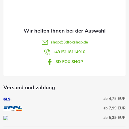
d
i
e
l
r
e
L
shop
@
3dfoxshop.de
+4915118114910
i
3D FOX SHOP
s
t
Versand und zahlung
e
ab 4,75 EUR
ab 7,99 EUR
ab 5,39 EUR