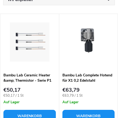
P
r
Günstigste
L
Teuerste
o
i
Meistverkauft
d
s
Alphabetisch
u
t
k
e
t
Bambu Lab Ceramic Heater
Bambu Lab Complete Hotend
&amp; Thermistor - Serie P1
für X1 0,2 Edelstahl
d
s
€50,17
€63,79
e
Verkaufspreis:
Verkaufspreis:
€50,17 / 1 St
€63,79 / 1 St
o
Auf Lager
Auf Lager
r
WARENKORB
WARENKORB