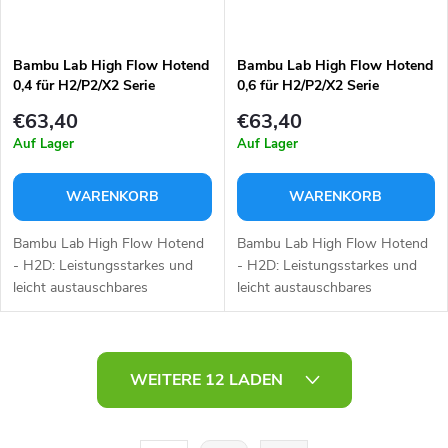
Bambu Lab High Flow Hotend
Bambu Lab High Flow Hotend
0,4 für H2/P2/X2 Serie
0,6 für H2/P2/X2 Serie
€63,40
€63,40
Auf Lager
Auf Lager
WARENKORB
WARENKORB
Bambu Lab High Flow Hotend
Bambu Lab High Flow Hotend
- H2D: Leistungsstarkes und
- H2D: Leistungsstarkes und
leicht austauschbares
leicht austauschbares
Druckmodul für präzisen und
Druckmodul für präzisen und
schnellen 3D-Druck mit einem
schnellen 3D-Druck mit einem
Düsendurchmesser von 0,4
Düsendurchmesser von 0,6
S
mm.
mm.
WEITERE 12 LADEN
t