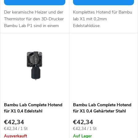
r
P
t
Der keramische Heizer und der
Komplettes Hotend für Bambu
r
Thermistor für den 3D-Drucker
lab X1 mit 0,2mm
Bambu Lab P1 sind in einem
Edelstahldüse.
i
Modul mit integriertem Stecker
o
zusammengefasst.
e
d
r
u
u
k
n
t
g
Bambu Lab Complete Hotend
Bambu Lab Complete Hotend
für X1 0,4 Edelstahl
für X1 0,4 Gehärteter Stahl
e
€42,34
€42,34
Verkaufspreis:
Verkaufspreis:
€42,34 / 1 St
€42,34 / 1 St
Ausverkauft
Auf Lager