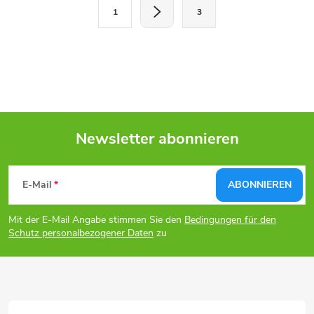
e
P
1
3
a
u
g
e
i
r
n
i
e
e
l
Newsletter abonnieren
r
u
F
e
n
E-Mail
ABONNIEREN
m
u
g
e
Mit der E-Mail Angabe stimmen Sie den
Bedingungen für den
ß
Schutz personalbezogener Daten
zu
n
z
t
e
e