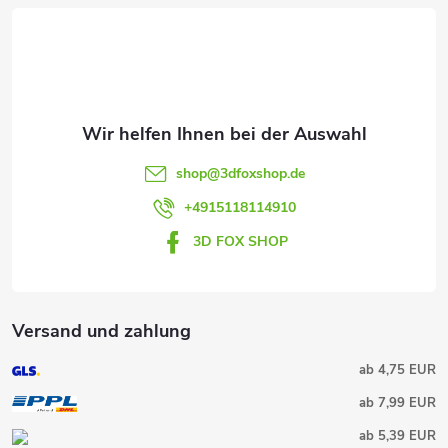
e
i
l
e
shop
@
3dfoxshop.de
+4915118114910
3D FOX SHOP
Versand und zahlung
ab 4,75 EUR
ab 7,99 EUR
ab 5,39 EUR