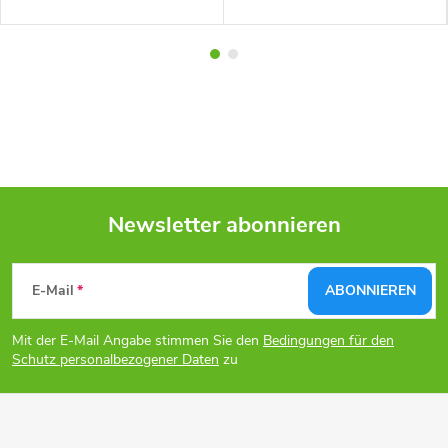
Newsletter abonnieren
F
E-Mail
ABONNIEREN
u
Mit der E-Mail Angabe stimmen Sie den
Bedingungen für den
ß
Schutz personalbezogener Daten
zu
z