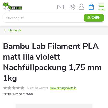
Zum
WARENK
Inhalt
springen
SUCHEN
Filamente
Bambu Lab Filament PLA
matt lila violett
Nachfüllpackung 1,75 mm
1kg
Nicht bewertet
Bewertungsdetails
Artikelnummer:
7650