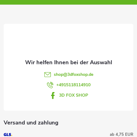
z
e
i
l
e
shop
@
3dfoxshop.de
+4915118114910
3D FOX SHOP
Versand und zahlung
ab 4,75 EUR