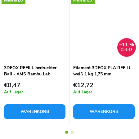
Made in EU
Made in EU
–11 %
€14,43
3DFOX REFILL bedruckter
Filament 3DFOX PLA REFILL
Ball - AMS Bambu Lab
weiß 1 kg 1,75 mm
kompatibel
€8,47
€12,72
Auf Lager
Auf Lager
WARENKORB
WARENKORB