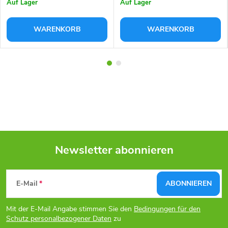
Auf Lager
Auf Lager
WARENKORB
WARENKORB
Newsletter abonnieren
F
E-Mail
ABONNIEREN
u
Mit der E-Mail Angabe stimmen Sie den
Bedingungen für den
ß
Schutz personalbezogener Daten
zu