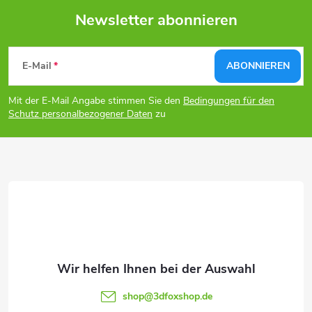
Newsletter abonnieren
F
E-Mail
ABONNIEREN
u
Mit der E-Mail Angabe stimmen Sie den
Bedingungen für den
ß
Schutz personalbezogener Daten
zu
z
e
i
l
e
shop
@
3dfoxshop.de