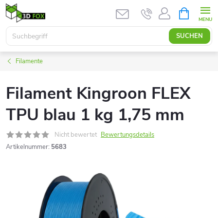
Zum
WARENK
Inhalt
springen
SUCHEN
Filamente
Filament Kingroon FLEX
TPU blau 1 kg 1,75 mm
Nicht bewertet
Bewertungsdetails
Artikelnummer:
5683