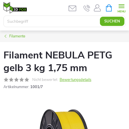
Zum
WARENK
Inhalt
springen
SUCHEN
Filamente
Filament NEBULA PETG
gelb 3 kg 1,75 mm
Nicht bewertet
Bewertungsdetails
Artikelnummer:
1001/7