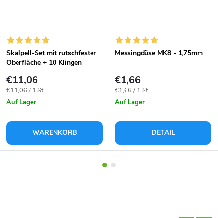
Skalpell-Set mit rutschfester
Messingdüse MK8 - 1,75mm
Oberfläche + 10 Klingen
€11,06
€1,66
Verkaufspreis:
Verkaufspreis:
€11,06 / 1 St
€1,66 / 1 St
Auf Lager
Auf Lager
WARENKORB
DETAIL