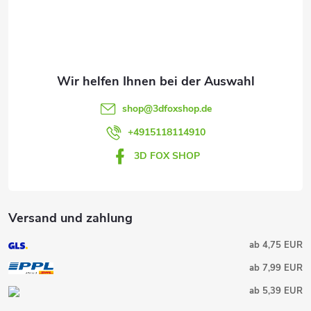
e
i
l
e
shop
@
3dfoxshop.de
+4915118114910
3D FOX SHOP
Versand und zahlung
ab 4,75 EUR
ab 7,99 EUR
ab 5,39 EUR