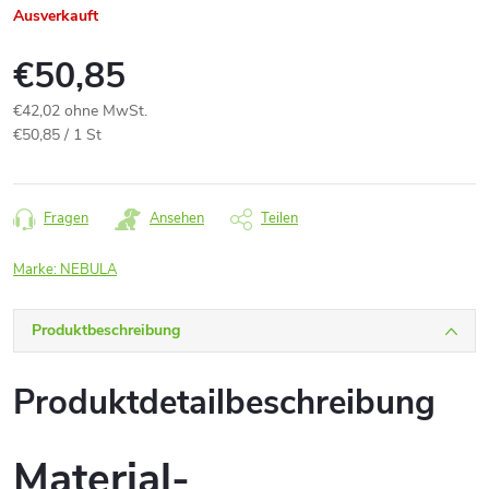
Ausverkauft
€50,85
€42,02 ohne MwSt.
Verkaufspreis:
€50,85 / 1 St
Fragen
Ansehen
Teilen
Marke:
NEBULA
Produktbeschreibung
Produktdetailbeschreibung
Material-