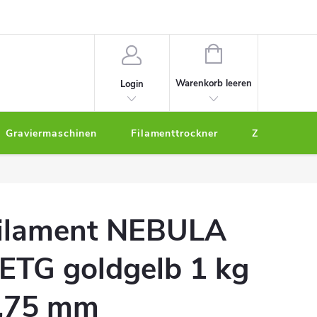
um
WARENKORB
Warenkorb leeren
Login
Graviermaschinen
Filamenttrockner
Zubehör
ilament NEBULA
ETG goldgelb 1 kg
,75 mm