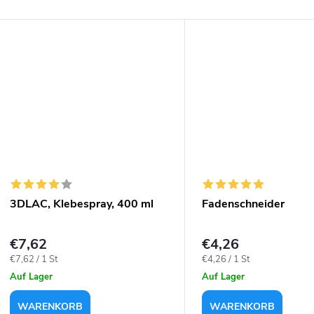
3DLAC, Klebespray, 400 ml
Fadenschneider
€7,62
€4,26
Verkaufspreis:
Verkaufspreis:
€7,62 / 1 St
€4,26 / 1 St
Auf Lager
Auf Lager
WARENKORB
WARENKORB