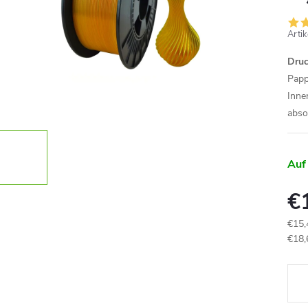
Arti
Druc
Papp
Inne
abso
Auf
€
€15,
Verk
€18,