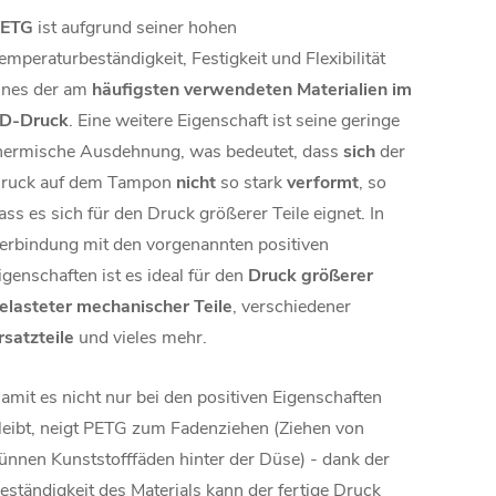
ETG
ist aufgrund seiner hohen
emperaturbeständigkeit, Festigkeit und Flexibilität
ines der am
häufigsten verwendeten Materialien im
D-Druck
. Eine weitere Eigenschaft ist seine geringe
hermische Ausdehnung, was bedeutet, dass
sich
der
ruck auf dem Tampon
nicht
so stark
verformt
, so
ass es sich für den Druck größerer Teile eignet. In
erbindung mit den vorgenannten positiven
igenschaften ist es ideal für den
Druck größerer
elasteter mechanischer Teile
, verschiedener
rsatzteile
und vieles mehr.
amit es nicht nur bei den positiven Eigenschaften
leibt, neigt PETG zum Fadenziehen (Ziehen von
ünnen Kunststofffäden hinter der Düse) - dank der
eständigkeit des Materials kann der fertige Druck