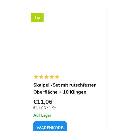
Tip
Tip
Skalpell-Set mit rutschfester
Messin
Oberfläche + 10 Klingen
€11,06
€1,66
Verkaufspreis:
Verkaufspr
€11,06 / 1 St
€1,66 / 1 
Auf Lager
Auf Lage
WARENKORB