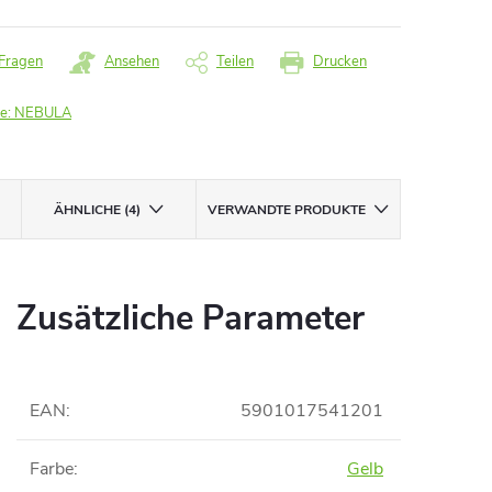
Fragen
Ansehen
Teilen
Drucken
e:
NEBULA
ÄHNLICHE (4)
VERWANDTE PRODUKTE
Zusätzliche Parameter
EAN
:
5901017541201
Farbe
:
Gelb