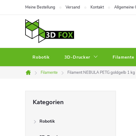
Zum
Meine Bestellung
Versand
Kontakt
Allgemeine 
Inhalt
springen
Robotik
3D-Drucker
Filamente
Filamente
Filament NEBULA PETG goldgelb 1 kg
Startseite
S
Kategorien
Kategorien
überspringen
e
Robotik
i