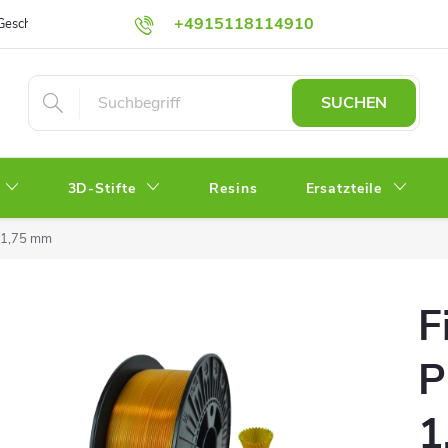
+4915118114910
Geschäftsbedingungen
Schutz personenbezogener Daten
Impress
shop@3dfoxshop.de
SUCHEN
3D-Stifte
Resins
Ersatzteile
 1,75 mm
F
P
1