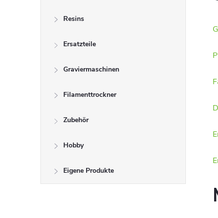
Resins
G
Ersatzteile
P
Graviermaschinen
F
Filamenttrockner
D
Zubehör
E
Hobby
E
Eigene Produkte