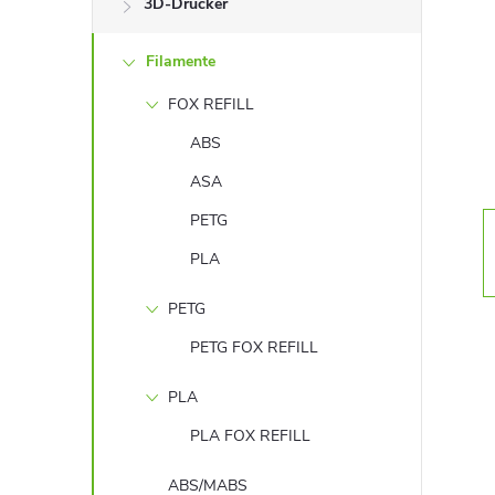
3D-Drucker
t
Filamente
e
FOX REFILL
n
ABS
l
ASA
PETG
e
PLA
i
PETG
s
PETG FOX REFILL
t
PLA
PLA FOX REFILL
e
ABS/MABS