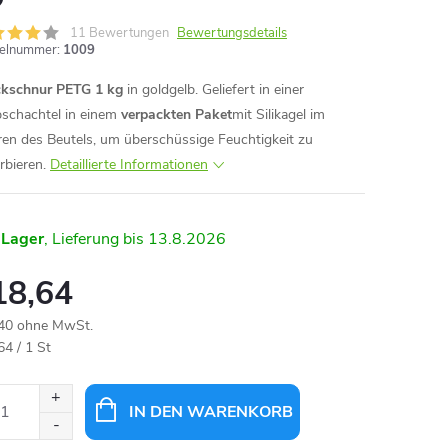
11 Bewertungen
Bewertungsdetails
kelnummer:
1009
kschnur PETG 1 kg
in goldgelb. Geliefert in einer
schachtel in einem
verpackten Paket
mit Silikagel im
ren des Beutels, um überschüssige Feuchtigkeit zu
rbieren.
Detaillierte Informationen
 Lager
13.8.2026
18,64
40 ohne MwSt.
aufspreis:
64 / 1 St
IN DEN WARENKORB