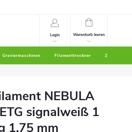
um
WARENKORB
Warenkorb leeren
Login
Graviermaschinen
Filamenttrockner
Zubehör
ilament NEBULA
ETG signalweiß 1
g 1,75 mm