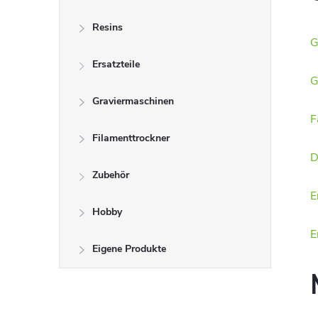
Resins
G
Ersatzteile
G
Graviermaschinen
F
Filamenttrockner
D
Zubehör
E
Hobby
E
Eigene Produkte