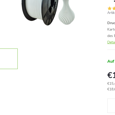
Arti
Druc
Kart
des 
Deta
Auf
€
€15,
Verk
€18,