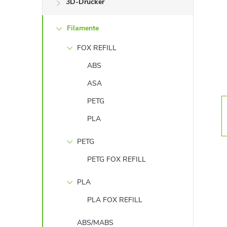
3D-Drucker
t
Filamente
e
FOX REFILL
n
ABS
l
ASA
PETG
e
PLA
i
PETG
s
PETG FOX REFILL
t
PLA
PLA FOX REFILL
e
ABS/MABS