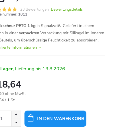
23 Bewertungen
Bewertungsdetails
kelnummer:
1011
kschnur PETG 1 kg
in Signalweiß. Geliefert in einem
on in einer
verpackten
Verpackung mit Silikagel im Inneren
Beutels, um überschüssige Feuchtigkeit zu absorbieren.
illierte Informationen
 Lager
13.8.2026
18,64
40 ohne MwSt.
aufspreis:
64 / 1 St
IN DEN WARENKORB