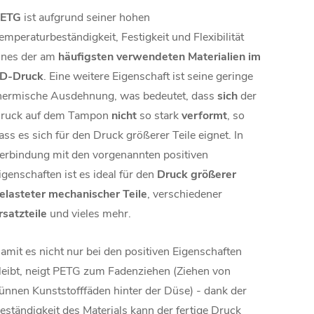
ETG
ist aufgrund seiner hohen
emperaturbeständigkeit, Festigkeit und Flexibilität
ines der am
häufigsten verwendeten Materialien im
D-Druck
. Eine weitere Eigenschaft ist seine geringe
hermische Ausdehnung, was bedeutet, dass
sich
der
ruck auf dem Tampon
nicht
so stark
verformt
, so
ass es sich für den Druck größerer Teile eignet. In
erbindung mit den vorgenannten positiven
igenschaften ist es ideal für den
Druck größerer
elasteter mechanischer Teile
, verschiedener
rsatzteile
und vieles mehr.
amit es nicht nur bei den positiven Eigenschaften
leibt, neigt PETG zum Fadenziehen (Ziehen von
ünnen Kunststofffäden hinter der Düse) - dank der
eständigkeit des Materials kann der fertige Druck