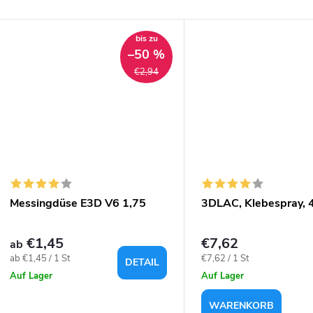
bis zu
–50 %
€2,94
Messingdüse E3D V6 1,75
3DLAC, Klebespray, 
€1,45
€7,62
ab
Verkaufspreis:
Verkaufspreis:
ab €1,45 / 1 St
€7,62 / 1 St
DETAIL
Auf Lager
Auf Lager
WARENKORB