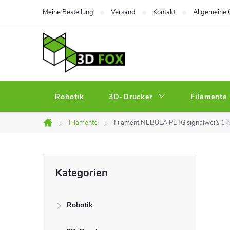
Zum
Meine Bestellung
Versand
Kontakt
Allgemeine 
Inhalt
springen
Robotik
3D-Drucker
Filamente
Filamente
Filament NEBULA PETG signalweiß 1 
Startseite
S
Kategorien
Kategorien
überspringen
e
Robotik
i