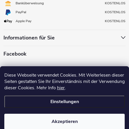
Banküberweisung
KOSTENLOS
PayPal
KOSTENLOS
Apple Pay
KOSTENLOS
Informationen für Sie
Facebook
Diese Webseite verwendet Cookies. Mit Weiterlesen dieser
Seiten gestatten Sie Ihr Einverständnis mit der Verwendung
dieser Cookies. Mehr Info
hier
.
Einstellungen
Copyright 2026
3D FOX SHOP
. Alle Rechte vorbehalten.
Erstellt von Shoptet
Erstellt in Zusammenarbeit mit der
Akzeptieren
Gesellschaft Broken Mouse