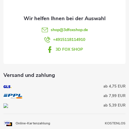
i
l
e
shop
@
3dfoxshop.de
+4915118114910
3D FOX SHOP
Versand und zahlung
ab 4,75 EUR
ab 7,99 EUR
ab 5,39 EUR
Online-Kartenzahlung
KOSTENLOS