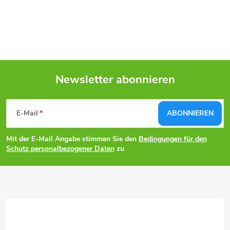
Newsletter abonnieren
F
E-Mail
ABONNIEREN
u
Mit der E-Mail Angabe stimmen Sie den
Bedingungen für den
ß
Schutz personalbezogener Daten
zu
z
e