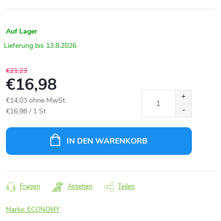
Auf Lager
13.8.2026
€21,23
€16,98
€14,03 ohne MwSt.
Verkaufspreis:
€16,98 / 1 St
IN DEN WARENKORB
Fragen
Ansehen
Teilen
Marke:
ECONOMY