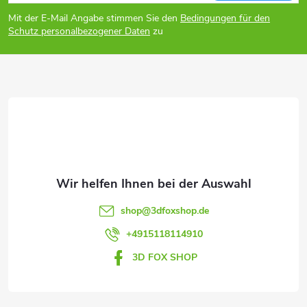
u
Mit der E-Mail Angabe stimmen Sie den
Bedingungen für den
ß
Schutz personalbezogener Daten
zu
z
e
i
l
e
shop
@
3dfoxshop.de
+4915118114910
3D FOX SHOP