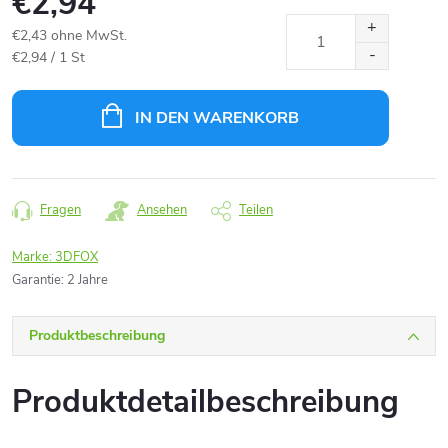
€2,94
€2,43 ohne MwSt.
Verkaufspreis:
€2,94 / 1 St
IN DEN WARENKORB
Fragen
Ansehen
Teilen
Marke:
3DFOX
Garantie
:
2 Jahre
Produktbeschreibung
Produktdetailbeschreibung