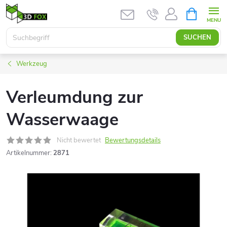
Zum
WARENK
Inhalt
springen
SUCHEN
Werkzeug
Verleumdung zur
Wasserwaage
Nicht bewertet
Bewertungsdetails
Artikelnummer:
2871