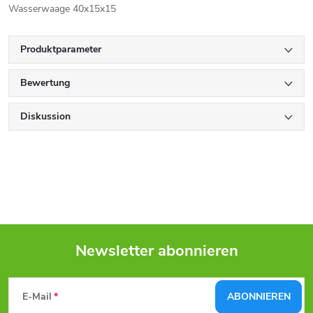
Wasserwaage 40x15x15
Produktparameter
Bewertung
Diskussion
Newsletter abonnieren
F
E-Mail
ABONNIEREN