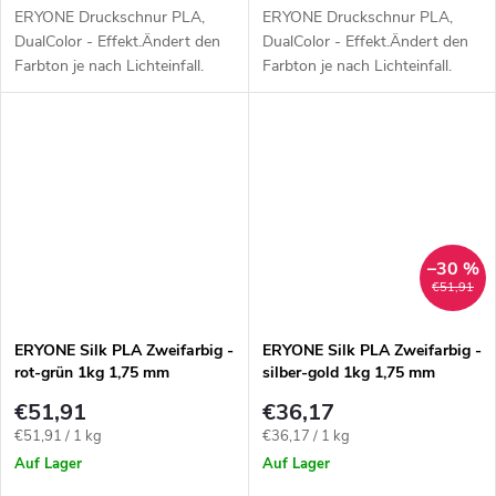
ERYONE Druckschnur PLA,
ERYONE Druckschnur PLA,
DualColor - Effekt.Ändert den
DualColor - Effekt.Ändert den
Farbton je nach Lichteinfall.
Farbton je nach Lichteinfall.
Farbe: rot-gold.
Farbe: Kupfer-Gold.
–30 %
€51,91
ERYONE Silk PLA Zweifarbig -
ERYONE Silk PLA Zweifarbig -
rot-grün 1kg 1,75 mm
silber-gold 1kg 1,75 mm
€51,91
€36,17
Verkaufspreis:
Verkaufspreis:
€51,91 / 1 kg
€36,17 / 1 kg
Auf Lager
Auf Lager