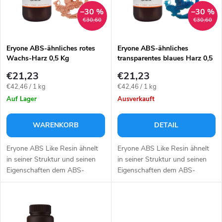
u
t
–30 %
–30 %
€30,60
€30,60
k
e
t
Eryone ABS-ähnliches rotes
Eryone ABS-ähnliches
Wachs-Harz 0,5 Kg
transparentes blaues Harz 0,5
d
Kg
s
€21,23
€21,23
e
Verkaufspreis:
Verkaufspreis:
€42,46 / 1 kg
€42,46 / 1 kg
o
Auf Lager
Ausverkauft
r
r
WARENKORB
DETAIL
P
t
Eryone ABS Like Resin ähnelt
Eryone ABS Like Resin ähnelt
r
in seiner Struktur und seinen
in seiner Struktur und seinen
Eigenschaften dem ABS-
Eigenschaften dem ABS-
i
Material und ist daher ideal für
Material und ist daher ideal für
o
den Präzisionsdruck und die
den Präzisionsdruck und die
e
Herstellung von Modellen. Es
Herstellung von Modellen. Es
d
ist...
ist...