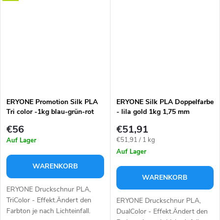
Herstellung von Modellen. Es
Herstellung von Modellen. Es
ist...
ist...
ERYONE Promotion Silk PLA
ERYONE Silk PLA Doppelfarbe
Tri color -1kg blau-grün-rot
- lila gold 1kg 1,75 mm
1,75 mm
€56
€51,91
Verkaufspreis:
€51,91 / 1 kg
Auf Lager
Auf Lager
WARENKORB
WARENKORB
ERYONE Druckschnur PLA,
TriColor - Effekt.Ändert den
ERYONE Druckschnur PLA,
Farbton je nach Lichteinfall.
DualColor - Effekt.Ändert den