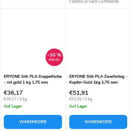
Farbe: blau-grün-rot.
Farbton je nach Lichteinfall.
Farbe: lila-gold.
–30 %
€51,91
ERYONE Silk PLA Doppelfarbe
ERYONE Silk PLA Zweifarbig -
- rot gold 1 kg 1,75 mm
Kupfer-Gold 1kg 1,75 mm
€36,17
€51,91
Verkaufspreis:
Verkaufspreis:
€36,17 / 1 kg
€51,91 / 1 kg
Auf Lager
Auf Lager
WARENKORB
WARENKORB