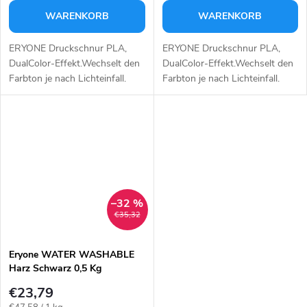
WARENKORB
WARENKORB
ERYONE Druckschnur PLA,
ERYONE Druckschnur PLA,
DualColor-Effekt.Wechselt den
DualColor-Effekt.Wechselt den
Farbton je nach Lichteinfall.
Farbton je nach Lichteinfall.
Farbe: rot-grün.
Farbe: silber-gold.
–32 %
€35,32
Eryone WATER WASHABLE
Harz Schwarz 0,5 Kg
€23,79
Verkaufspreis: