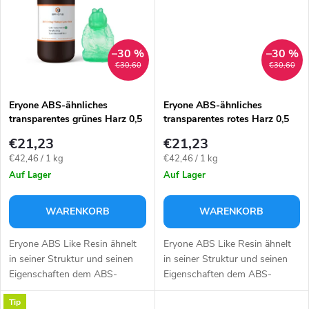
r
u
u
k
–30 %
–30 %
€30,60
€30,60
n
t
g
Eryone ABS-ähnliches
Eryone ABS-ähnliches
transparentes grünes Harz 0,5
transparentes rotes Harz 0,5
e
Kg
Kg
€21,23
€21,23
Verkaufspreis:
Verkaufspreis:
€42,46 / 1 kg
€42,46 / 1 kg
Auf Lager
Auf Lager
WARENKORB
WARENKORB
Eryone ABS Like Resin ähnelt
Eryone ABS Like Resin ähnelt
in seiner Struktur und seinen
in seiner Struktur und seinen
Eigenschaften dem ABS-
Eigenschaften dem ABS-
Material und ist daher ideal für
Material und ist daher ideal für
Tip
den Präzisionsdruck und die
den Präzisionsdruck und die