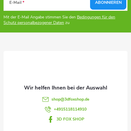
r
E-Mail
ABONNIEREN
u
e
Mit der E-Mail Angabe stimmen Sie den
Bedingungen für den
ß
l
Schutz personalbezogener Daten
zu
e
z
m
e
e
i
n
l
t
e
e
shop
@
3dfoxshop.de
d
+4915118114910
e
3D FOX SHOP
r