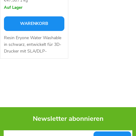
€47,58 / 1 kg
Auf Lager
WARENKORB
Resin Eryone Water Washable
in schwarz, entwickelt für 3D-
Drucker mit SLA/DLP-
Technologie. Das Harz zeichnet
sich durch hohe Farbstabilität
und Festigkeit aus.
S
t
e
u
Newsletter abonnieren
e
F