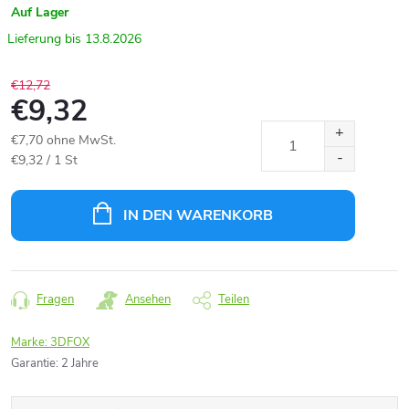
Auf Lager
13.8.2026
€12,72
€9,32
€7,70 ohne MwSt.
Verkaufspreis:
€9,32 / 1 St
IN DEN WARENKORB
Fragen
Ansehen
Teilen
Marke:
3DFOX
Garantie
:
2 Jahre