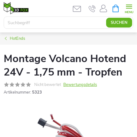
Zum
WARENK
Inhalt
springen
SUCHEN
HotEnds
Montage Volcano Hotend
24V - 1,75 mm - Tropfen
Nicht bewertet
Bewertungsdetails
Artikelnummer:
5323