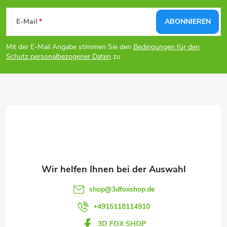
F
E-Mail
ABONNIEREN
u
Mit der E-Mail Angabe stimmen Sie den
Bedingungen für den
ß
Schutz personalbezogener Daten
zu
z
e
i
l
e
shop
@
3dfoxshop.de
+4915118114910
3D FOX SHOP