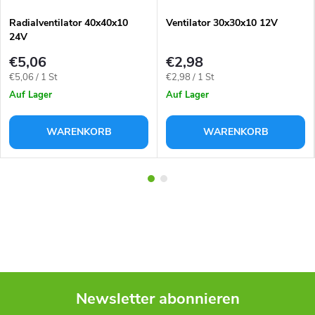
Radialventilator 40x40x10
Ventilator 30x30x10 12V
24V
€5,06
€2,98
Verkaufspreis:
Verkaufspreis:
€5,06 / 1 St
€2,98 / 1 St
Auf Lager
Auf Lager
WARENKORB
WARENKORB
Newsletter abonnieren