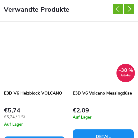
Verwandte Produkte
–38 %
€3,40
E3D V6 Heizblock VOLCANO
E3D V6 Volcano Messingdüse
€5,74
€2,09
Verkaufspreis:
€5,74 / 1 St
Auf Lager
Auf Lager
DETAIL