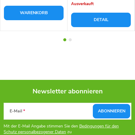
Ausverkauft
WARENKORB
DETAIL
Newsletter abonnieren
F
E-Mail
ABONNIEREN
u
Mit der E-Mail Angabe stimmen Sie den
Bedingungen für den
Schutz personalbezogener Daten
zu