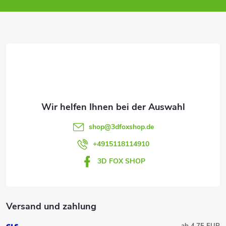
ß
z
e
i
l
e
shop
@
3dfoxshop.de
+4915118114910
3D FOX SHOP
Versand und zahlung
ab 4,75 EUR