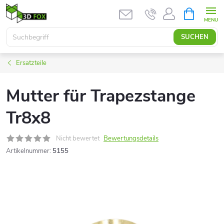
Zum
WARENK
Inhalt
springen
SUCHEN
Ersatzteile
Mutter für Trapezstange
Tr8x8
Nicht bewertet
Bewertungsdetails
Artikelnummer:
5155