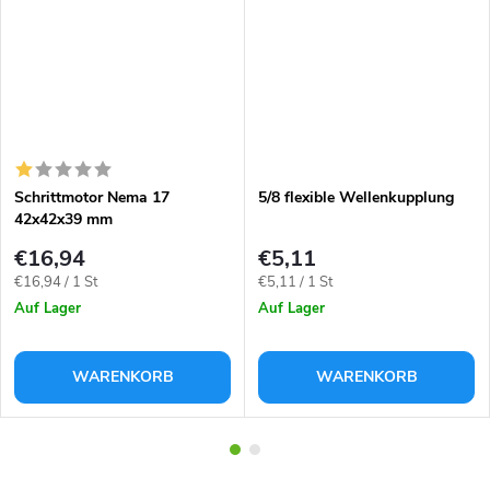
Schrittmotor Nema 17
5/8 flexible Wellenkupplung
42x42x39 mm
€16,94
€5,11
Verkaufspreis:
Verkaufspreis:
€16,94 / 1 St
€5,11 / 1 St
Auf Lager
Auf Lager
WARENKORB
WARENKORB