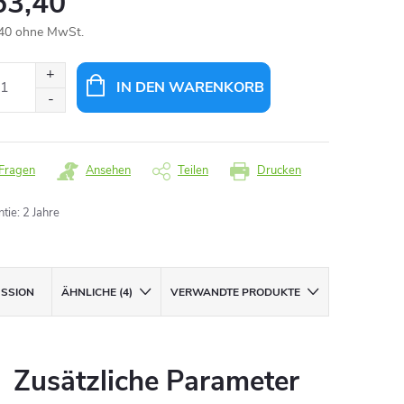
63,40
40 ohne MwSt.
aufspreis:
IN DEN WARENKORB
Fragen
Ansehen
Teilen
Drucken
ntie
:
2 Jahre
USSION
ÄHNLICHE (4)
VERWANDTE PRODUKTE
Zusätzliche Parameter