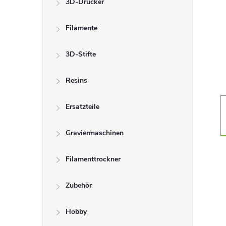
3D-Drucker
t
Filamente
e
n
3D-Stifte
l
Resins
e
Ersatzteile
i
Graviermaschinen
s
Filamenttrockner
t
Zubehör
e
Hobby