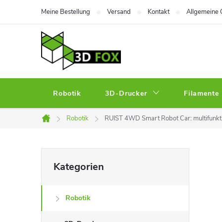
Zum
Meine Bestellung
Versand
Kontakt
Allgemeine 
Inhalt
springen
Robotik
3D-Drucker
Filamente
Robotik
RUIST 4WD Smart Robot Car: multifunkti
Startseite
S
Kategorien
Kategorien
überspringen
e
Robotik
i