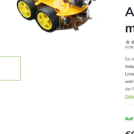
A
m
Arti
Ein 
Ardu
Lini
und 
der 
Deta
Auf