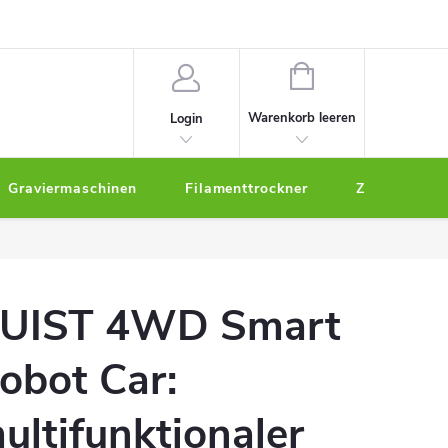
um
WARENKORB
Warenkorb leeren
Login
Graviermaschinen
Filamenttrockner
Zubehör
UIST 4WD Smart
obot Car:
ultifunktionaler