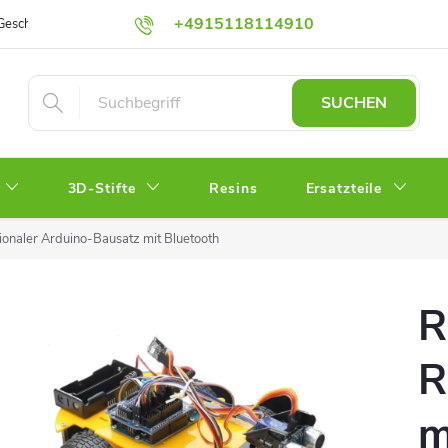
+4915118114910
Geschäftsbedingungen
Schutz personenbezogener Daten
Impress
shop@3dfoxshop.de
SUCHEN
3D-Stifte
Resins
Ersatzteile
onaler Arduino-Bausatz mit Bluetooth
R
R
m