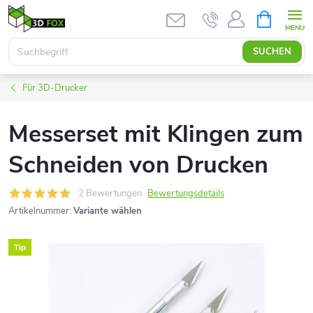
Zum
WARENK
Inhalt
springen
SUCHEN
Für 3D-Drucker
Messerset mit Klingen zum
Schneiden von Drucken
2 Bewertungen
Bewertungsdetails
Artikelnummer:
Variante wählen
Tip