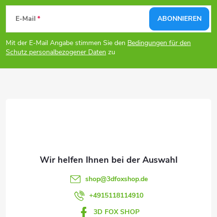
F
E-Mail
ABONNIEREN
u
Mit der E-Mail Angabe stimmen Sie den
Bedingungen für den
ß
Schutz personalbezogener Daten
zu
z
e
i
l
e
shop
@
3dfoxshop.de
+4915118114910
3D FOX SHOP