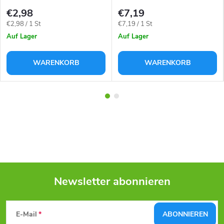
€2,98
€7,19
Verkaufspreis:
Verkaufspreis:
€2,98 / 1 St
€7,19 / 1 St
Auf Lager
Auf Lager
WARENKORB
WARENKORB
Newsletter abonnieren
F
E-Mail
ABONNIEREN