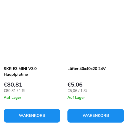
SKR E3 MINI V3.0
Lüfter 40x40x20 24V
Hauptplatine
€80,81
€5,06
Verkaufspreis:
Verkaufspreis:
€80,81 / 1 St
€5,06 / 1 St
Auf Lager
Auf Lager
WARENKORB
WARENKORB