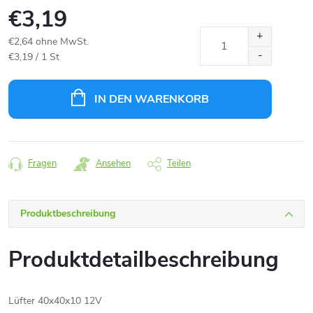
€3,19
€2,64 ohne MwSt.
Verkaufspreis:
€3,19 / 1 St
IN DEN WARENKORB
Fragen
Ansehen
Teilen
Produktbeschreibung
Produktdetailbeschreibung
Lüfter 40x40x10 12V