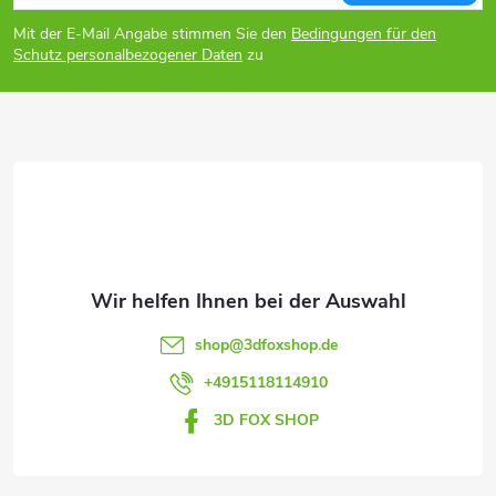
u
Mit der E-Mail Angabe stimmen Sie den
Bedingungen für den
ß
Schutz personalbezogener Daten
zu
z
e
i
l
e
shop
@
3dfoxshop.de
+4915118114910
3D FOX SHOP