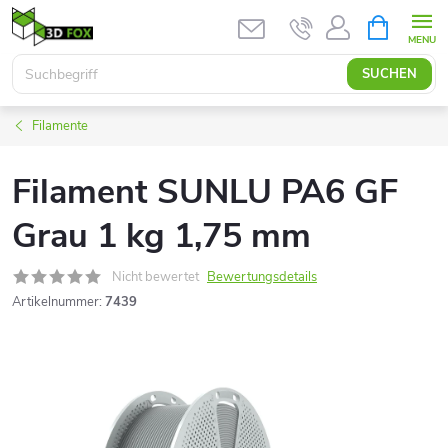
Zum
WARENK
Inhalt
springen
SUCHEN
Filamente
Filament SUNLU PA6 GF
Grau 1 kg 1,75 mm
Nicht bewertet
Bewertungsdetails
Artikelnummer:
7439