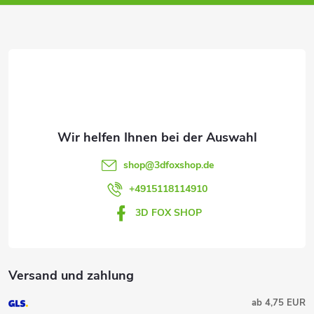
z
e
i
l
e
shop
@
3dfoxshop.de
+4915118114910
3D FOX SHOP
Versand und zahlung
ab 4,75 EUR