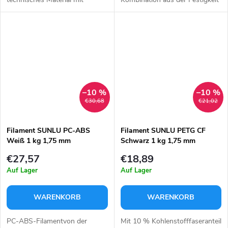
erhöhter
von Polycarbonat (PC) und der
Temperaturbeständigkeit und
Langlebigkeit von ABS,
sehr hoher mechanischer
während es gleichzeitig einfach
Festigkeit. Ideal für funktionale
zu...
und...
–10 %
–10 %
€30,68
€21,02
Filament SUNLU PC-ABS
Filament SUNLU PETG CF
Weiß 1 kg 1,75 mm
Schwarz 1 kg 1,75 mm
€27,57
€18,89
Auf Lager
Auf Lager
WARENKORB
WARENKORB
PC-ABS-Filamentvon der
Mit 10 % Kohlenstofffaseranteil