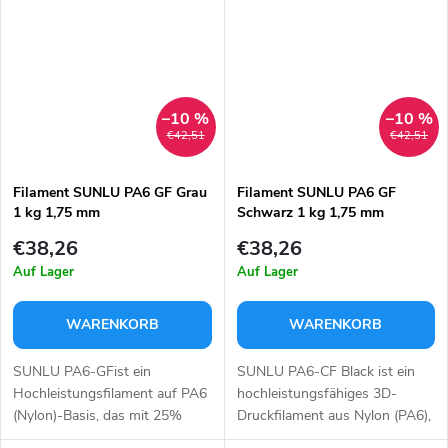
herkömmliche
Diese Materialmischung bietet
Nylonmaterialien...
hervorragende...
–10 %
–10 %
€42,51
€42,51
Filament SUNLU PA6 GF Grau
Filament SUNLU PA6 GF
1 kg 1,75 mm
Schwarz 1 kg 1,75 mm
€38,26
€38,26
Auf Lager
Auf Lager
WARENKORB
WARENKORB
SUNLU PA6-GFist ein
SUNLU PA6-CF Black ist ein
Hochleistungsfilament auf PA6
hochleistungsfähiges 3D-
(Nylon)-Basis, das mit 25%
Druckfilament aus Nylon (PA6),
Glasfasern verstärkt ist. Dank
das mit 20 %