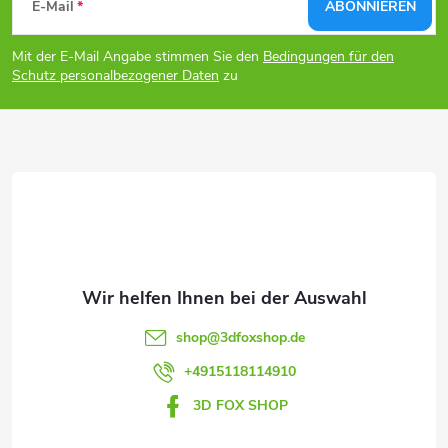
n
E-Mail
ABONNIEREN
m
u
g
e
Mit der E-Mail Angabe stimmen Sie den
Bedingungen für den
ß
Schutz personalbezogener Daten
zu
n
z
t
e
e
d
i
e
l
r
e
L
shop
@
3dfoxshop.de
+4915118114910
i
3D FOX SHOP
s