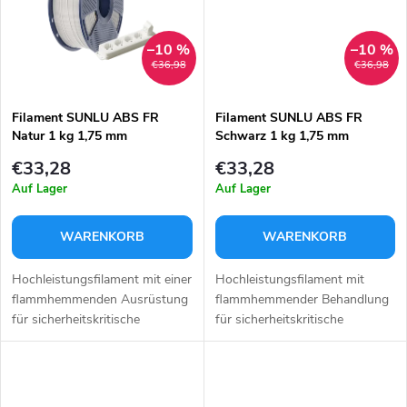
r
u
u
–10 %
–10 %
k
€36,98
€36,98
n
t
Filament SUNLU ABS FR
Filament SUNLU ABS FR
Natur 1 kg 1,75 mm
Schwarz 1 kg 1,75 mm
g
e
€33,28
€33,28
Auf Lager
Auf Lager
WARENKORB
WARENKORB
Hochleistungsfilament mit einer
Hochleistungsfilament mit
flammhemmenden Ausrüstung
flammhemmender Behandlung
für sicherheitskritische
für sicherheitskritische
Anwendungen in natürlicher
Anwendungen.
Farbe.