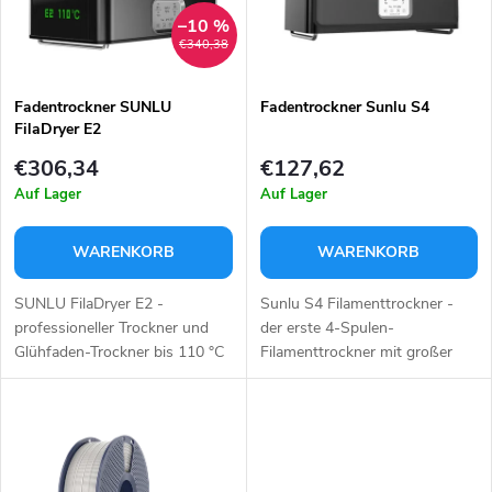
u
t
–10 %
€340,38
k
e
t
Fadentrockner SUNLU
Fadentrockner Sunlu S4
FilaDryer E2
d
s
€306,34
€127,62
e
Auf Lager
Auf Lager
o
r
WARENKORB
WARENKORB
r
P
SUNLU FilaDryer E2 -
Sunlu S4 Filamenttrockner -
t
professioneller Trockner und
der erste 4-Spulen-
Glühfaden-Trockner bis 110 °C
Filamenttrockner mit großer
r
Der SUNLU FilaDryer E2 ist ein
Kapazität. Er ist in der Lage,
i
leistungsstarker 2-in-1-
nasses Filament schnell und
o
Filamenttrockner mit
effizient zu trocknen. 360°
e
Glühfunktion, der...
Raumheizung mit...
d