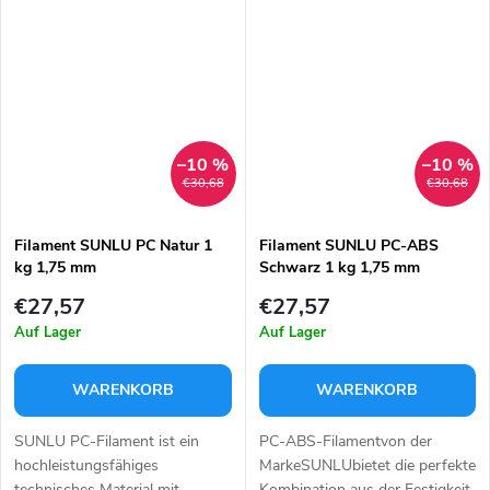
dieser Verstärkung weist das
Kohlenstofffasern verstärkt ist.
Material eine deutlich höhere
Diese Materialmischung bietet
Zug- und...
hervorragende...
–10 %
–10 %
€30,68
€30,68
Filament SUNLU PC Natur 1
Filament SUNLU PC-ABS
kg 1,75 mm
Schwarz 1 kg 1,75 mm
€27,57
€27,57
Auf Lager
Auf Lager
WARENKORB
WARENKORB
SUNLU PC-Filament ist ein
PC-ABS-Filamentvon der
hochleistungsfähiges
MarkeSUNLUbietet die perfekte
technisches Material mit
Kombination aus der Festigkeit