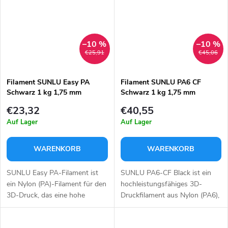
–10 %
–10 %
€25,91
€45,06
Filament SUNLU Easy PA
Filament SUNLU PA6 CF
Schwarz 1 kg 1,75 mm
Schwarz 1 kg 1,75 mm
€23,32
€40,55
Auf Lager
Auf Lager
WARENKORB
WARENKORB
SUNLU Easy PA-Filament ist
SUNLU PA6-CF Black ist ein
ein Nylon (PA)-Filament für den
hochleistungsfähiges 3D-
3D-Druck, das eine hohe
Druckfilament aus Nylon (PA6),
mechanische Beständigkeit mit
das mit 20 %
einem einfacheren Druck als
Kohlenstofffasern verstärkt ist.